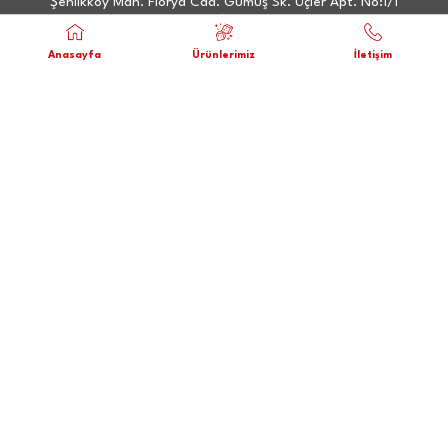
Şenlikköy Mah. Florya Cad. Gümüş Sk. Üçler Apt. No:1/1
Bakırköy İSTANBUL
Anasayfa
Ürünlerimiz
İletişim
Sipariş hattı: 0532 408 74 64
2atuketim@2atuketim.com
KVKK ve Aydınlatma Metni
Gizlilik ve Çerez Politikası
Çerez Tercihleri
SOSYAL MEDYA